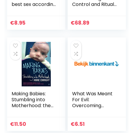
best sex according
Control and Ritual
to your star sign
Abuse
€
8.95
€
68.89
Making Babies:
What Was Meant
Stumbling into
For Evil:
Motherhood: the
Overcoming
Sunday Times
Severe Childhood
bestselling
Trauma Through
memoir of
The Uniqueness of
€
11.50
€
6.51
stumbling into
Jesus’s Love