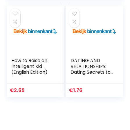
motherhood
(English Edition)
How to Raise an
DАTІNG АND
Intelligent Kid
RЕLАTІОNЅHІРЅ:
(English Edition)
Dating Secrets to
Get the Guy, Keep
Him Interested,
and Prevent
€
2.69
€
1.76
Dead-End
Relationships…