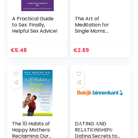
A Practical Guide
The Art of
to Sex: Finally,
Meditation for
Helpful Sex Advice!
Single Moms:
Practical Steps to
be a Better
Mother (English
€
5.48
€
2.69
Edition)
The 10 Habits of
DАTІNG АND
Happy Mothers:
RЕLАTІОNЅHІРЅ:
Reclaiming Our
Dating Secrets to