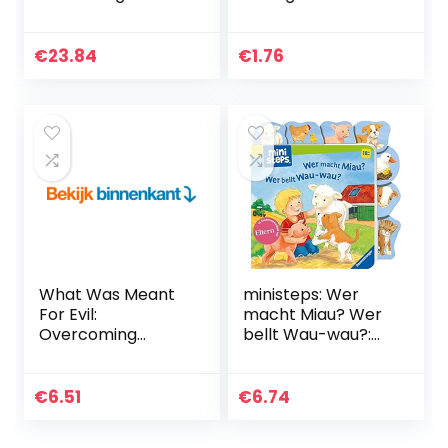
Passion, Purpose,
Get the Guy, Keep
and Sanity
Him Interested,
and Prevent
€
23.84
€
1.76
Dead-End
Relationships…
What Was Meant
ministeps: Wer
For Evil:
macht Miau? Wer
Overcoming
bellt Wau-wau?:
Severe Childhood
Ab 18 Monaten
Trauma Through
The Uniqueness of
€
6.51
€
6.74
Jesus’s Love
(English Edition)