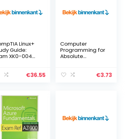
mpTIA Linux+
Computer
udy Guide:
Programming for
xam XK0-004
Absolute
nglish Edition)
Beginners : 3
Books in 1 – Learn
the Art of
€
36.55
€
3.73
Computer
Programming
and Start Your…