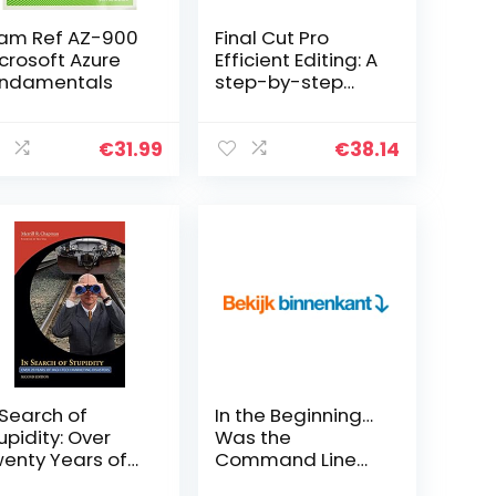
am Ref AZ-900
Final Cut Pro
crosoft Azure
Efficient Editing: A
ndamentals
step-by-step
guide to smart
video editing with
FCP 10.5 (English
€
31.99
€
38.14
Edition)
 Search of
In the Beginning…
upidity: Over
Was the
enty Years of
Command Line
gh Tech
(English Edition)