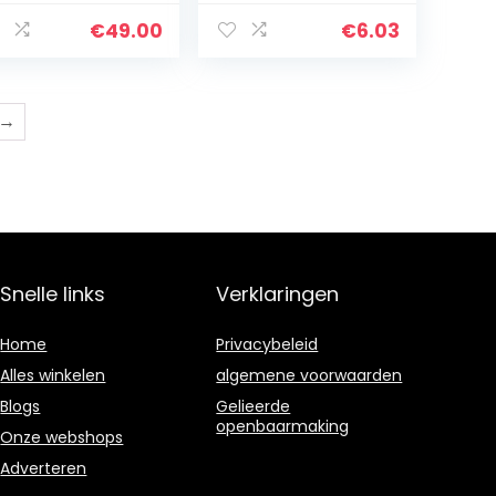
rketing
sasters
€
49.00
€
6.03
→
Snelle links
Verklaringen
Home
Privacybeleid
Alles winkelen
algemene voorwaarden
Blogs
Gelieerde
openbaarmaking
Onze webshops
Adverteren