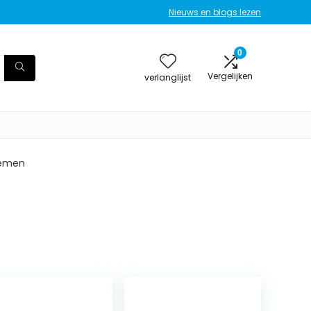
Nieuws en blogs lezen
0
Vergelijken
verlanglijst
temen