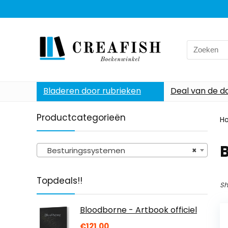
Search
for:
Bladeren door rubrieken
Deal van de d
Productcategorieën
H
Besturingssystemen
×
Topdeals!!
Sh
Bloodborne - Artbook officiel
€
121.00