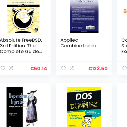
Absolute FreeBSD,
Applied
Co
3rd Edition: The
Combinatorics
St
Complete Guide
E
to FreeBSD
(E
€
50.14
€
123.50