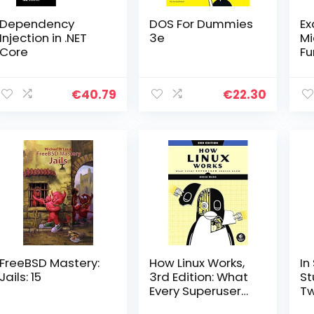
Dependency
DOS For Dummies
Ex
Injection in .NET
3e
Mi
Core
Fu
€
40.79
€
22.30
FreeBSD Mastery:
How Linux Works,
In
Jails: 15
3rd Edition: What
St
Every Superuser
Tw
Should Know
Hi