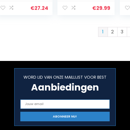
Ma
Di
€
27.24
€
29.99
1
2
3
WORD LID VAN ONZE MAILLIJST VOOR BEST
Aanbiedingen