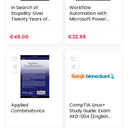
In Search of
Workflow
Stupidity: Over
Automation with
Twenty Years of
Microsoft Power
High Tech
Automate: Achieve
Marketing
digital
Disasters
transformation
€
49.00
€
32.99
through business
automation with…
Applied
CompTIA Linux+
Combinatorics
Study Guide: Exam
XK0-004 (English
Edition)