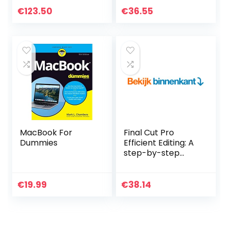
€
123.50
€
36.55
MacBook For
Final Cut Pro
Dummies
Efficient Editing: A
step-by-step
guide to smart
video editing with
FCP 10.5 (English
€
19.99
€
38.14
Edition)