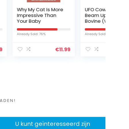
t Is More
UFO Cow Abduction:
Pushee
ve Than
Beam Up Your
Stitch 
y
Bovine (With Light
and Sound!)
Already S
 76%
Already Sold: 52%
€
11.99
€
11.18
en ?
ADEN!
U kunt geïnteresseerd zijn