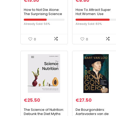
€
19.50
€
8.60
How to Not Die Alone:
How To Attract Super
The Surprising Science
Hot Women: Use
That Will Help You Find
Neuro-Linguistic
Love
Attraction Techniques
Already Sold: 56%
Already Sold: 83%
To Attract Beautiful
Women Regardless of
Your…
0
0
€
25.50
€
27.50
The Science of Nutrition:
De Bourgondiërs:
Debunk the Diet Myths
Aartsvaders van de