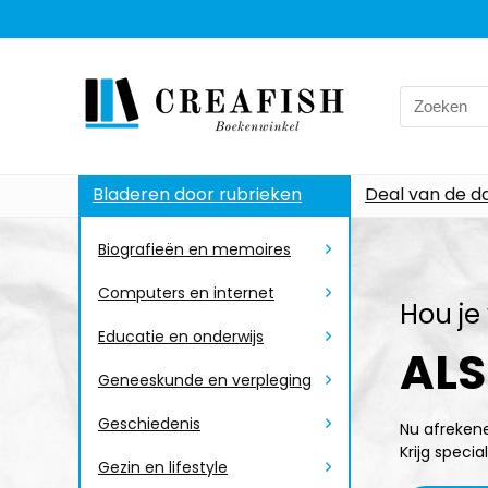
Bladeren door rubrieken
Deal van de d
Biografieën en memoires
Computers en internet
Hou je 
Educatie en onderwijs
ALS
Geneeskunde en verpleging
Geschiedenis
Nu afrekene
Krijg speci
Gezin en lifestyle