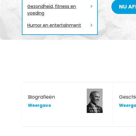
NU AF
Gezondheid, fitness en
voeding
Humor en entertainment
Biografieën
Geschi
Weergave
Weerg