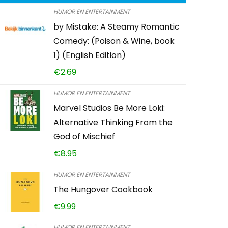
HUMOR EN ENTERTAINMENT
by Mistake: A Steamy Romantic
The Genera
Comedy: (Poison & Wine, book
Great
1) (English Edition)
€
2.69
€
13.81
HUMOR EN ENTERTAINMENT
Already Sold:
Marvel Studios Be More Loki:
Alternative Thinking From the
God of Mischief
Schiet op! A
€
8.95
0
3
HUMOR EN ENTERTAINMENT
The Hungover Cookbook
CONTROLEE
€
9.99
HUMOR EN ENTERTAINMENT