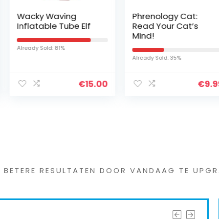
ng
Phrenology Cat:
Why My Ca
be Elf
Read Your Cat’s
Impressi
Mind!
Your Bab
Already Sold: 35%
Already Sold:
€
15.00
€
9.99
s interessants gevond
G BETERE RESULTATEN DOOR VANDAAG TE UPGR