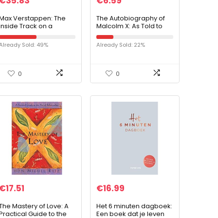
€
35.83
€
6.59
Max Verstappen: The
The Autobiography of
Inside Track on a
Malcolm X: As Told to
Formula One Star
Alex Haley
Already Sold: 49%
Already Sold: 22%
0
0
€
17.51
€
16.99
The Mastery of Love: A
Het 6 minuten dagboek:
Practical Guide to the
Een boek dat je leven