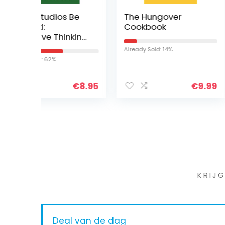
 Be
The Hungover
Wacky Wavi
Cookbook
Inflatable Tu
nking
f
Already Sold: 14%
Already Sold: 81%
€
8.95
€
9.99
Iet
KRIJ
Deal van de dag