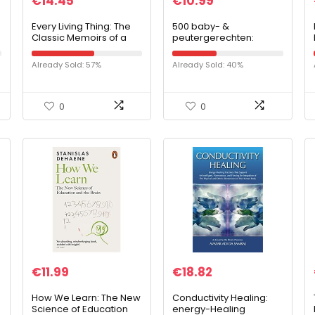
€
14.45
€
10.99
Every Living Thing: The
500 baby- &
Classic Memoirs of a
peutergerechten:
Yorkshire Country Vet
handige en heerlijke
recepten voor kinderen
Already Sold: 57%
Already Sold: 40%
van 0 tot 4 jaar
0
0
€
11.99
€
18.82
How We Learn: The New
Conductivity Healing:
Science of Education
energy-Healing