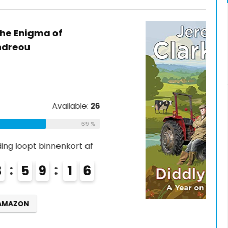
Diddly Squat: The No 1 Sunday
Times bestseller
€
17.10
Already Sold:
21
Available:
31
68 %
Schiet op! Aanbieding loopt binnenkort af
0
2
2
3
5
9
1
5
CONTROLEER OP AMAZON