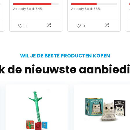
and the Brain
Practices that Support
an Intelligent,
Already Sold: 84%
Already Sold: 56%
Harmonious and
Flowing Re-Integration
of the…
0
0
WIL JE DE BESTE PRODUCTEN KOPEN
jk de nieuwste aanbied