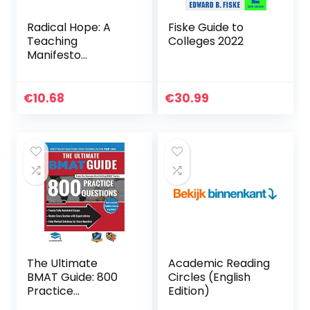
Radical Hope: A
Fiske Guide to
Teaching
Colleges 2022
Manifesto
(Teaching and
Learning in Higher
Education)
€
10.68
€
30.99
(English Edition)
The Ultimate
Academic Reading
BMAT Guide: 800
Circles (English
Practice
Edition)
Questions: Fully