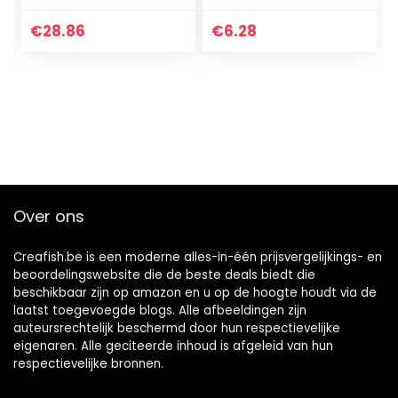
Worked Solutions,
Time Saving
€
28.86
€
6.28
Techniques, Score
Boosting…
Over ons
Creafish.be is een moderne alles-in-één prijsvergelijkings- en
beoordelingswebsite die de beste deals biedt die
beschikbaar zijn op amazon en u op de hoogte houdt via de
laatst toegevoegde blogs. Alle afbeeldingen zijn
auteursrechtelijk beschermd door hun respectievelijke
eigenaren. Alle geciteerde inhoud is afgeleid van hun
respectievelijke bronnen.