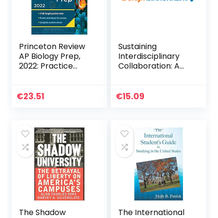
Princeton Review
Sustaining
AP Biology Prep,
Interdisciplinary
2022: Practice
Collaboration: A
Tests + Complete
Guide for the
Content Review +
Academy (English
Strategies &
Edition)
€
23.51
€
15.09
Techniques (2022)
The Shadow
The International