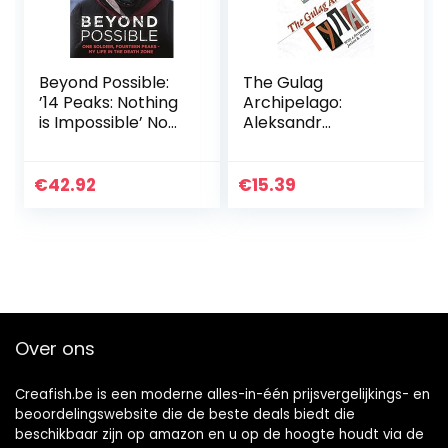
Beyond Possible:
The Gulag
’14 Peaks: Nothing
Archipelago:
is Impossible’ Now
Aleksandr
On Netflix
Solzhenitsyn
€
42.92
€
15.39
Over ons
Creafish.be is een moderne alles-in-één prijsvergelijkings- en
beoordelingswebsite die de beste deals biedt die
beschikbaar zijn op amazon en u op de hoogte houdt via de