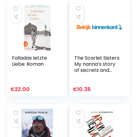
Falladas letzte
The Scarlet Sisters:
Liebe: Roman
My nanna’s story
of secrets and
heartache on the
banks of the River
Thames (English
€
22.00
€
10.35
Edition)