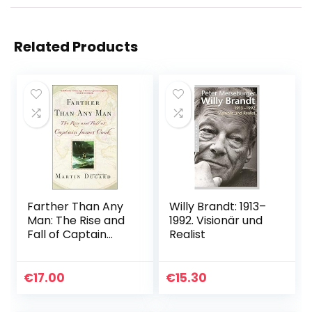
Related Products
Farther Than Any
Willy Brandt: 1913–
Man: The Rise and
1992. Visionär und
Fall of Captain
Realist
James Cook: The
Rise and Fall of
Captain Cook
€
17.00
€
15.30