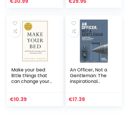
€
30.99
€
29.95
Make your bed:
An Officer, Not a
little things that
Gentleman: The
can change your
inspirational
life … and maybe
journey of a
the world
pioneering female
fighter pilot
€
10.39
€
17.39