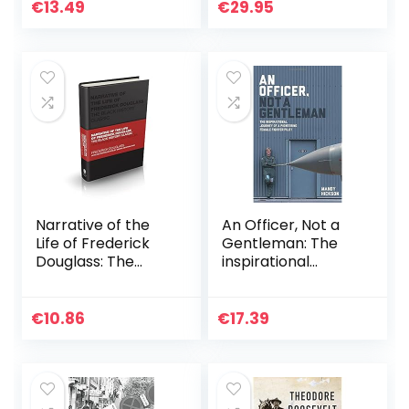
€
13.49
€
29.95
Narrative of the
An Officer, Not a
Life of Frederick
Gentleman: The
Douglass: The
inspirational
Black History
journey of a
Classic
pioneering female
fighter pilot
€
10.86
€
17.39