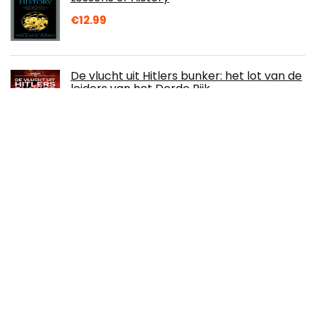
€
12.99
De vlucht uit Hitlers bunker: het lot van de
leiders van het Derde Rijk
€
22.50
The Lyrics: 1956 to the Present
€
53.99
Great Walls & Linear Barriers (English
Edition)
€
3.81