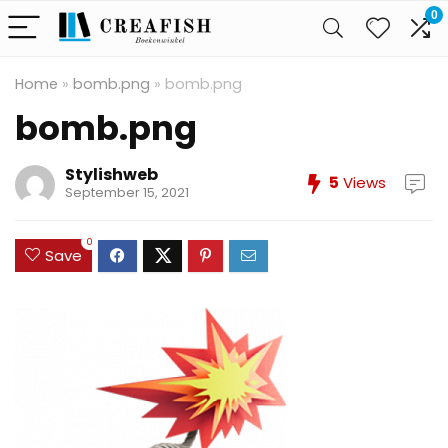
0
Home
»
bomb.png
»
bomb.png
bomb.png
Stylishweb
5
Views
September 15, 2021
0
Save