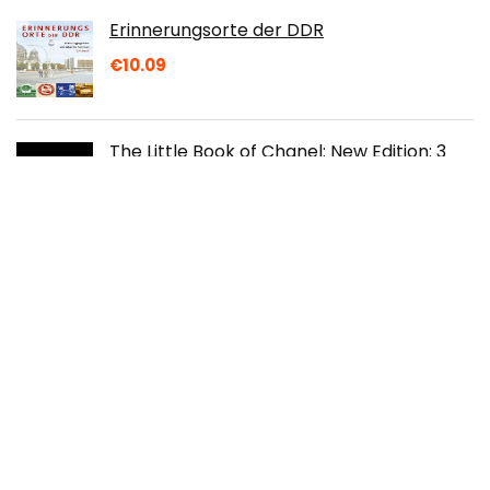
Erinnerungsorte der DDR
€
10.09
The Little Book of Chanel: New Edition: 3
€
12.99
UNIX and Linux System Administration
Handbook
€
45.95
Spécialité Physique Chimie 1re: Contrôle
continu
€
10.30