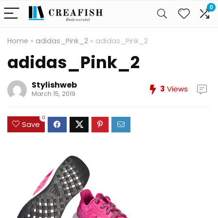
0
Home
»
adidas_Pink_2
»
adidas_Pink_2
adidas_Pink_2
Stylishweb
3
Views
March 15, 2019
0
Save