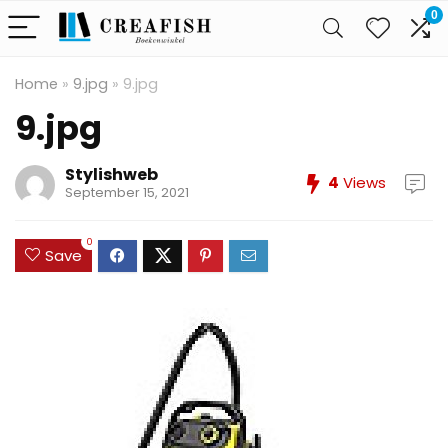
0
Home
»
9.jpg
»
9.jpg
9.jpg
Stylishweb
4
Views
September 15, 2021
0
Save