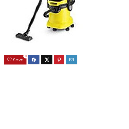
0
Save