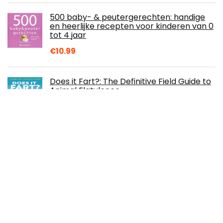
500 baby- & peutergerechten: handige
en heerlijke recepten voor kinderen van 0
tot 4 jaar
€
10.99
Does it Fart?: The Definitive Field Guide to
Animal Flatulence
€
10.76
101 Truths my father should have told me
about Women and Reality : Alpha male
knowledge, Red Pill, Leadership
techniques…
€
2.75
Universities and Colleges: A Very Short
Introduction