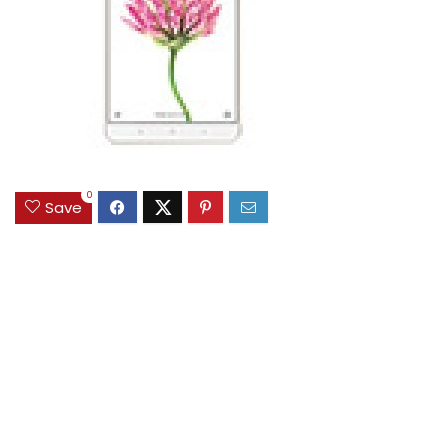
0
Save