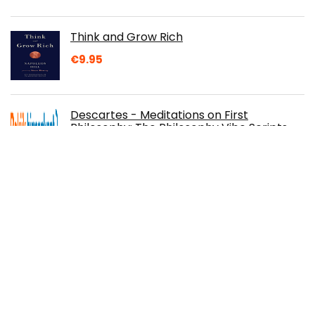
Think and Grow Rich
€
9.95
Descartes - Meditations on First
Philosophy: The Philosophy Vibe Scripts
(English Edition)
€
3.41
PAW Patrol First Phonics Activity Book:
Get Ready for School with Paw Patrol
€
3.95
It Starts with the Egg: How the Science of
Egg Quality Can Help You Get Pregnant
Naturally, Prevent Miscarriage, and…