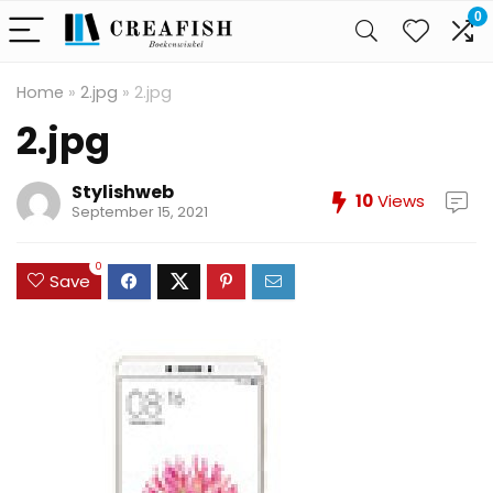
0
Home
»
2.jpg
»
2.jpg
2.jpg
Stylishweb
10
Views
September 15, 2021
0
Save