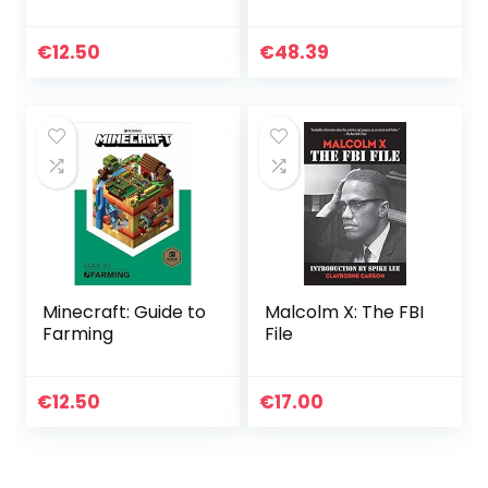
Drug Costs
€
12.50
€
48.39
Minecraft: Guide to
Malcolm X: The FBI
Farming
File
€
12.50
€
17.00