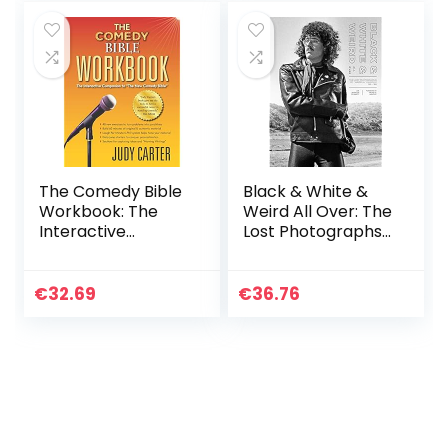
The Comedy Bible
Black & White &
Workbook: The
Weird All Over: The
Interactive
Lost Photographs
Companion to
of “Weird Al”
“The New Comedy
Yankovic ’83 – ’86
Bible”
€
32.69
€
36.76