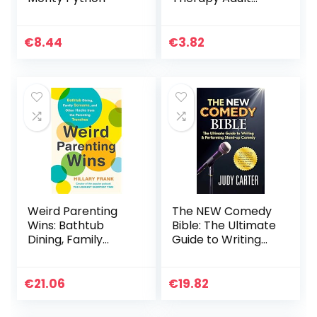
Coloring Book
€
8.44
€
3.82
Weird Parenting
The NEW Comedy
Wins: Bathtub
Bible: The Ultimate
Dining, Family
Guide to Writing
Screams, and
and Performing
Other Hacks from
Stand-Up Comedy
the Parenting
€
21.06
€
19.82
Trenches