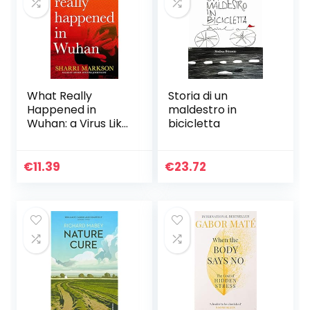
What Really
Storia di un
Happened in
maldestro in
Wuhan: a Virus Like
bicicletta
No Other,
Countless
Infections, Millions
€
11.39
€
23.72
of Deaths