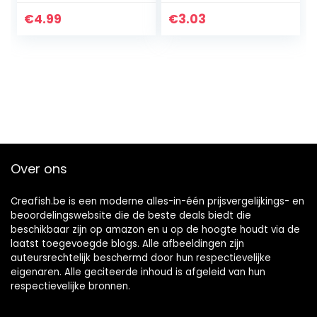
to Lower Your
Know About
Blood Pressure &
Psychotherapy
€
4.99
€
3.03
Lose Weight |
For Dummies
Beginners…
(Duration Of…
Over ons
Creafish.be is een moderne alles-in-één prijsvergelijkings- en
beoordelingswebsite die de beste deals biedt die
beschikbaar zijn op amazon en u op de hoogte houdt via de
laatst toegevoegde blogs. Alle afbeeldingen zijn
auteursrechtelijk beschermd door hun respectievelijke
eigenaren. Alle geciteerde inhoud is afgeleid van hun
respectievelijke bronnen.