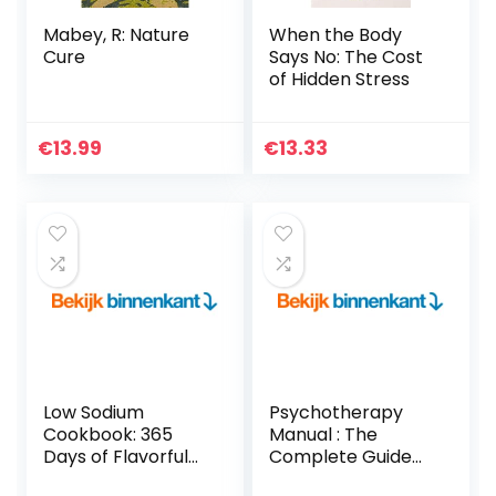
Mabey, R: Nature
When the Body
Cure
Says No: The Cost
of Hidden Stress
€
13.99
€
13.33
Low Sodium
Psychotherapy
Cookbook: 365
Manual : The
Days of Flavorful
Complete Guide
Low-Salt Recipes
On All You Need To