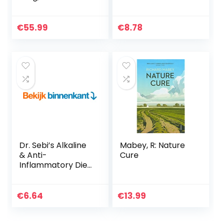
Life. The Most
Controlling
Complete
Diabetes
Collection of Dr
Symptoms, Is
€
55.99
€
8.78
Sebi’s Treatments
Simply Knowing
and…
How.” (English
Edition)
Dr. Sebi’s Alkaline
Mabey, R: Nature
& Anti-
Cure
Inflammatory Diet
for Beginners:
Natural Remedies
for Your Body;
€
6.64
€
13.99
Eliminate Stress
With Unique…