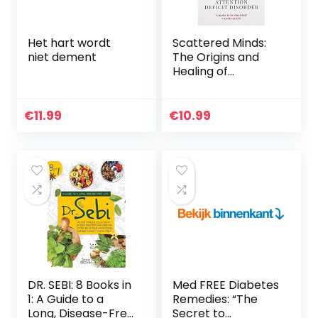
Het hart wordt
Scattered Minds:
niet dement
The Origins and
Healing of
Attention Deficit
Disorder
€
11.99
€
10.99
DR. SEBI: 8 Books in
Med FREE Diabetes
1: A Guide to a
Remedies: “The
Long, Disease-Free
Secret to