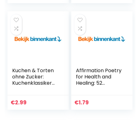
Simply Knowing
How.” (English
Edition)
Kuchen & Torten
Affirmation Poetry
ohne Zucker:
for Health and
Kuchenklassiker
Healing: 52
neu interpretiert:
Beautifully Written
Backen mit Xylit,
Weekly
Stevia & Co – die
Affirmations
€
2.99
€
1.79
55 besten
(English Edition)
Rezepte…