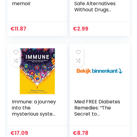
memoir
Safe Alternatives
Without Drugs
(English Edition)
€
11.87
€
2.99
Immune: a journey
Med FREE Diabetes
into the
Remedies: “The
mysterious system
Secret to
that keeps you
Controlling
alive
Diabetes
Symptoms, Is
€
17.09
€
8.78