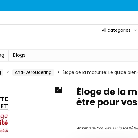
All categories
ag
Blogs
g
Anti-veroudering
Éloge de la maturité: Le guide bie
Éloge de la m
être pour vo
Amazon.nl Price:
€
20.00
(as of 11/08