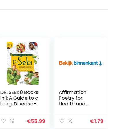
DR. SEBI: 8 Books
Affirmation
in 1: A Guide to a
Poetry for
Long, Disease-
Health and
Free Life. The
Healing: 52
Most Complete
Beautifully
Collection of Dr
Written Weekly
€
55.99
€
1.79
Sebi’s
Affirmations