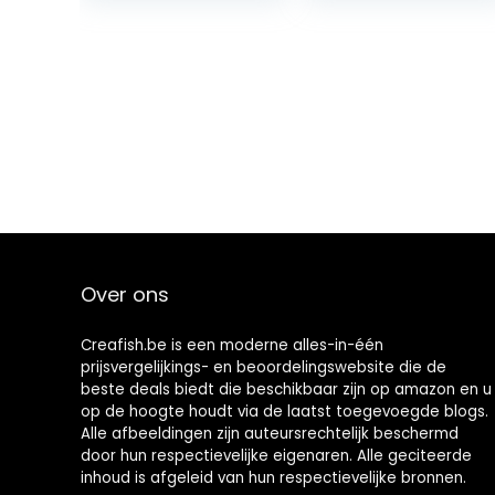
Over ons
Creafish.be is een moderne alles-in-één
prijsvergelijkings- en beoordelingswebsite die de
beste deals biedt die beschikbaar zijn op amazon en u
op de hoogte houdt via de laatst toegevoegde blogs.
Alle afbeeldingen zijn auteursrechtelijk beschermd
door hun respectievelijke eigenaren. Alle geciteerde
inhoud is afgeleid van hun respectievelijke bronnen.