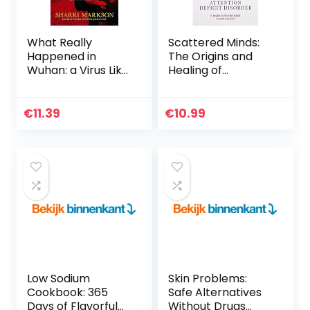
What Really
Scattered Minds:
Happened in
The Origins and
Wuhan: a Virus Like
Healing of
No Other,
Attention Deficit
Countless
Disorder
Infections, Millions
€
11.39
€
10.99
of Deaths
Low Sodium
Skin Problems:
Cookbook: 365
Safe Alternatives
Days of Flavorful
Without Drugs