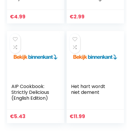
Low-Salt Recipes
(English Edition)
to Lower Your
Blood Pressure &
€
4.99
€
2.99
Lose Weight |
Beginners…
AIP Cookbook:
Het hart wordt
Strictly Delicious
niet dement
(English Edition)
€
5.43
€
11.99