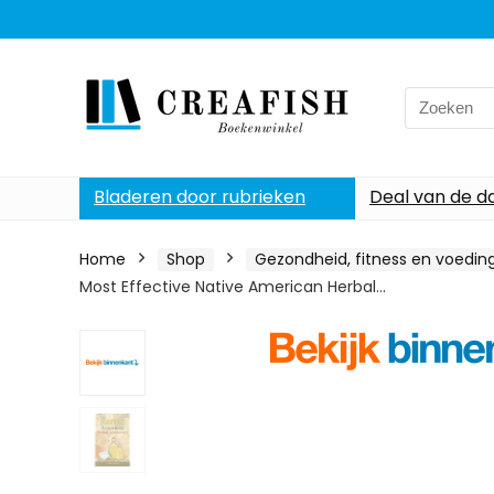
Search
for:
Bladeren door rubrieken
Deal van de d
Home
Shop
Gezondheid, fitness en voedin
Most Effective Native American Herbal…