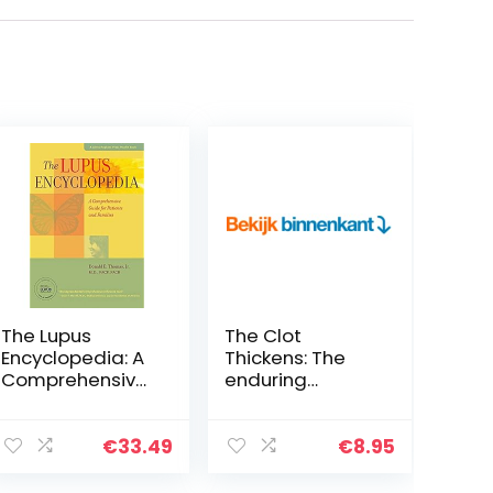
The Lupus
The Clot
Encyclopedia: A
Thickens: The
Comprehensive
enduring
Guide for
mystery of heart
Patients and
disease (English
Families
Edition)
€
33.49
€
8.95