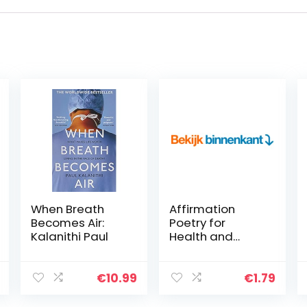
When Breath
Affirmation
Becomes Air:
Poetry for
Kalanithi Paul
Health and
Healing: 52
Beautifully
Written Weekly
€
10.99
€
1.79
Affirmations
(English Edition)