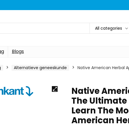
All categories
ag
Blogs
g
Alternatieve geneeskunde
Native American Herbal A
Native Ameri
The Ultimate 
Learn The Mos
American He