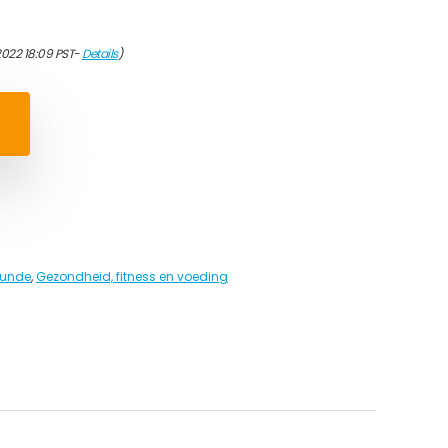
2022 18:09 PST-
Details
)
kunde
,
Gezondheid, fitness en voeding