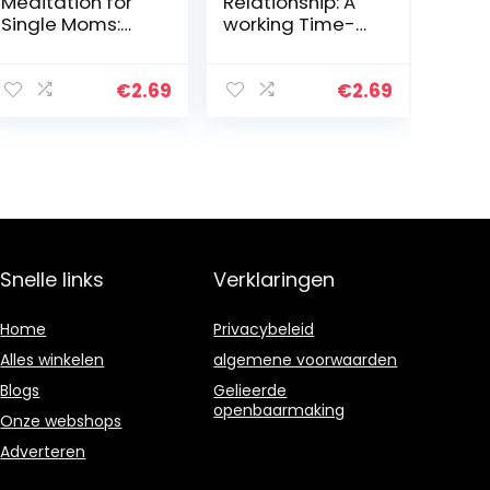
Meditation for
Relationship: A
Single Moms:
working Time-
Practical Steps
Tested
to be a Better
Strategies for
Mother (English
Dealing with an
€
2.69
€
2.69
Edition)
Abusive Partner
(English Edition)
Snelle links
Verklaringen
Home
Privacybeleid
Alles winkelen
algemene voorwaarden
Blogs
Gelieerde
openbaarmaking
Onze webshops
Adverteren