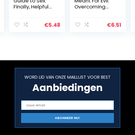
Guide to Sex:
Meant For Evil:
Finally, Helpful
Overcoming
Sex Advice!
Severe
Childhood
Trauma Through
€
5.48
€
6.51
The Uniqueness
of Jesus’s Love
(English Edition)
WORD LID VAN ONZE MAILLIJST VOOR BEST
Aanbiedingen