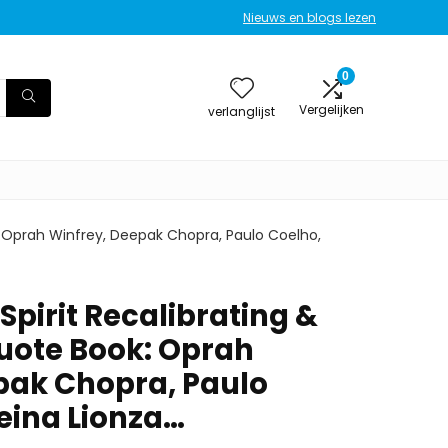
Nieuws en blogs lezen
0
Vergelijken
verlanglijst
: Oprah Winfrey, Deepak Chopra, Paulo Coelho,
Spirit Recalibrating &
uote Book: Oprah
pak Chopra, Paulo
eina Lionza…