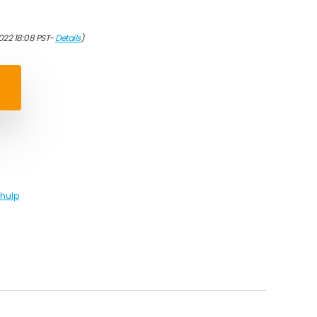
022 18:08 PST-
Details
)
fhulp