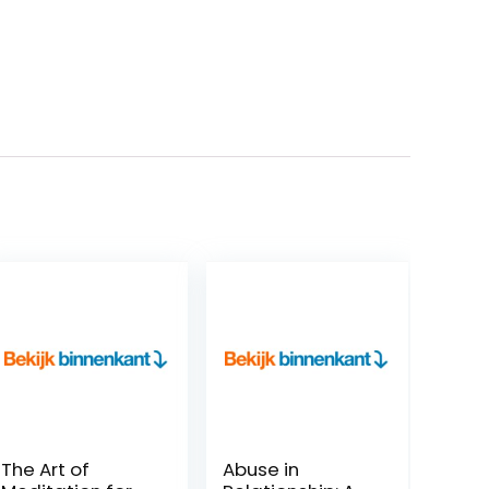
The Art of
Abuse in