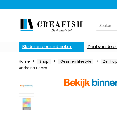
Search
for:
Bladeren door rubrieken
Deal van de d
Home
Shop
Gezin en lifestyle
Zelfhul
Andreina Lionza…