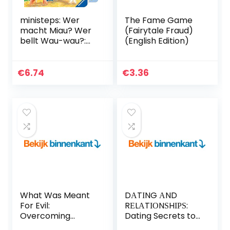
ministeps: Wer
The Fame Game
macht Miau? Wer
(Fairytale Fraud)
bellt Wau-wau?:
(English Edition)
Ab 18 Monaten
€
6.74
€
3.36
What Was Meant
DАTІNG АND
For Evil:
RЕLАTІОNЅHІРЅ:
Overcoming
Dating Secrets to
Severe Childhood
Get the Guy, Keep