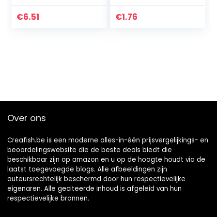
Trauma Through
Him Interested,
The Uniqueness of
and Prevent
€
6.51
€
1.76
Jesus’s Love
Dead-End
(English Edition)
Relationships…
Over ons
Creafish.be is een moderne alles-in-één prijsvergelijkings- en
beoordelingswebsite die de beste deals biedt die
beschikbaar zijn op amazon en u op de hoogte houdt via de
laatst toegevoegde blogs. Alle afbeeldingen zijn
auteursrechtelijk beschermd door hun respectievelijke
eigenaren. Alle geciteerde inhoud is afgeleid van hun
respectievelijke bronnen.