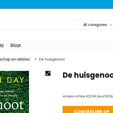
All categories
ag
Blogs
schap en relaties
De huisgenoot
De huisgeno
Amazon.nl Price:
€
22.99
(as of 11/08
CONTROLEER OP