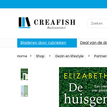
Search
for:
Bladeren door rubrieken
Deal van de d
Home
Shop
Gezin en lifestyle
Partner