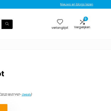
Nieuws en blogs lezen
0
Vergelijken
verlanglijst
ot
/2022 18:07 PST-
Details
)