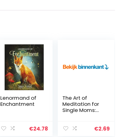
Lenormand of
The Art of
Enchantment
Meditation for
Single Moms:
Practical Steps
to be a Better
Mother (English
€
24.78
€
2.69
Edition)