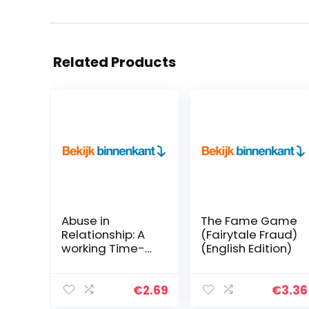
Related Products
Abuse in
The Fame Game
Relationship: A
(Fairytale Fraud)
working Time-
(English Edition)
Tested
Strategies for
Dealing with an
€
2.69
€
3.36
Abusive Partner