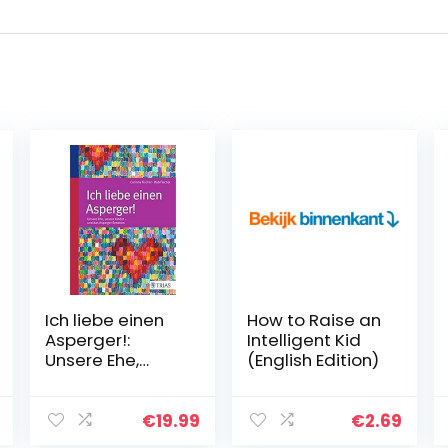
Ich liebe einen
How to Raise an
Asperger!:
Intelligent Kid
Unsere Ehe,
(English Edition)
unsere Kinder –
und das
Asperger-
€
19.99
€
2.69
Syndrom