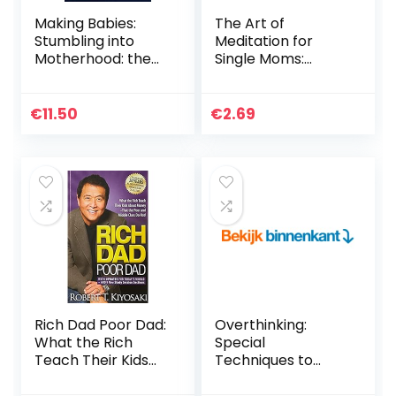
Making Babies:
The Art of
Stumbling into
Meditation for
Motherhood: the
Single Moms:
Sunday Times
Practical Steps to
bestselling
be a Better
memoir of
Mother (English
€
11.50
€
2.69
stumbling into
Edition)
motherhood
Rich Dad Poor Dad:
Overthinking:
What the Rich
Special
Teach Their Kids
Techniques to
About Money That
Stop Overthinking,
the Poor and
Declutter Your