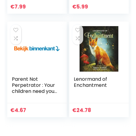
Middle Class Do
Mind and Stop All
€
7.99
€
5.99
Not!
Negative Spirals
About You…
Parent Not
Lenormand of
Perpetrator : Your
Enchantment
children need your
presences more
than your
presents (English
€
4.67
€
24.78
Edition)