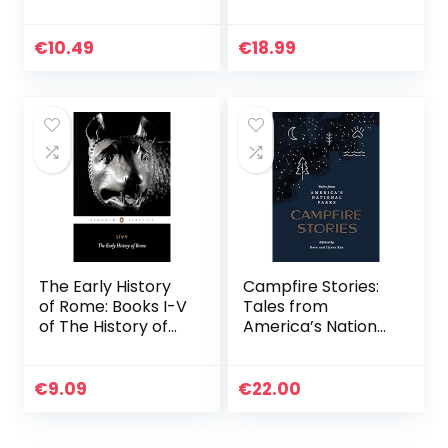
can and accept
Books in the
what you can’t so
Ancient World: La
you can stop
invención de los
€
10.49
€
18.99
freaking out and
libros en el
get on with…
mundo…
The Early History
Campfire Stories:
of Rome: Books I-V
Tales from
of The History of
America’s National
Rome from Its
Parks
Foundation
€
9.09
€
22.00