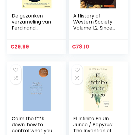
De gezonken
A History of
verzameling van
Western Society
Ferdinand
Volume 1.2, Since
Columbus: de
1300
wonderbaarlijke
reizen van vader
€
29.99
€
78.10
en zoon Columbus
en hun…
Calm the f**k
El Infinito En Un
down: how to
Junco / Papyrus:
control what you
The Invention of