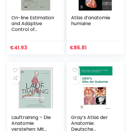
On-line Estimation
Atlas d’anatomie
and Adaptive
humaine
Control of
Bioreactors
(Process
Measurement and
€
41.93
€
86.81
Control Book 1)
(English Edition)
Lauftraining – Die
Gray’s Atlas der
Anatomie
Anatomie:
verstehen: Mit
Deutsche