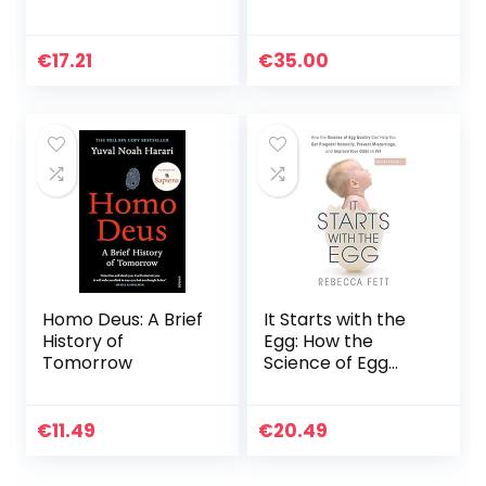
Übungen für mehr
Bearbeitung von
Kraft,
Lars Bräuer
Beweglichkeit und
€
17.21
€
35.00
Schutz vor
Verletzungen
Homo Deus: A Brief
It Starts with the
History of
Egg: How the
Tomorrow
Science of Egg
Quality Can Help
You Get Pregnant
Naturally, Prevent
€
11.49
€
20.49
Miscarriage, and…