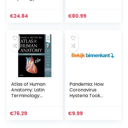
Coloring Book: 2-
Berg: An Illustrated
in-1 Collection Set |
Text, Fifth Edition
Incredibly Detailed
€
24.84
€
80.99
Self-Test Color…
Atlas of Human
Pandemia: How
Anatomy: Latin
Coronavirus
Terminology:
Hysteria Took
English and Latin
Over Our
Edition
Government,
Rights, and Lives
€
76.29
€
9.99
(English Edition)