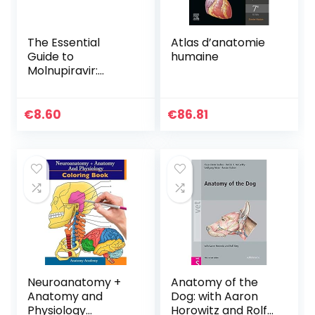
The Essential
Atlas d’anatomie
Guide to
humaine
Molnupiravir:
Usage,
Precautions,
Interactions and
€
8.60
€
86.81
Side Effects.
(English Edition)
Neuroanatomy +
Anatomy of the
Anatomy and
Dog: with Aaron
Physiology
Horowitz and Rolf