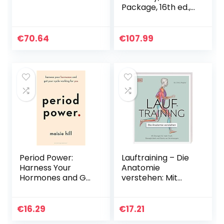
Package, 16th ed.,
English/Latin:
Musculoskeletal
System; Internal
€
70.64
€
107.99
Organs; Head,
Neck and…
Period Power:
Lauftraining – Die
Harness Your
Anatomie
Hormones and Get
verstehen: Mit
Your Cycle
Übungen für mehr
Working For You
Kraft,
Beweglichkeit und
€
16.29
€
17.21
Schutz vor