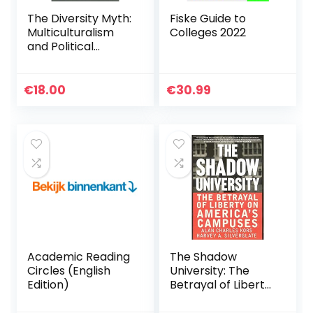
The Diversity Myth:
Fiske Guide to
Multiculturalism
Colleges 2022
and Political
Intolerance on
Campus
€
18.00
€
30.99
Academic Reading
The Shadow
Circles (English
University: The
Edition)
Betrayal of Liberty
on America’s
Campuses