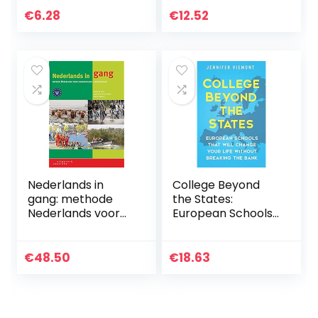
€
6.28
€
12.52
Nederlands in
College Beyond
gang: methode
the States:
Nederlands voor
European Schools
hoogopgeleide
That Will Change
anderstaligen
Your Life Without
Breaking the Bank
€
48.50
€
18.63