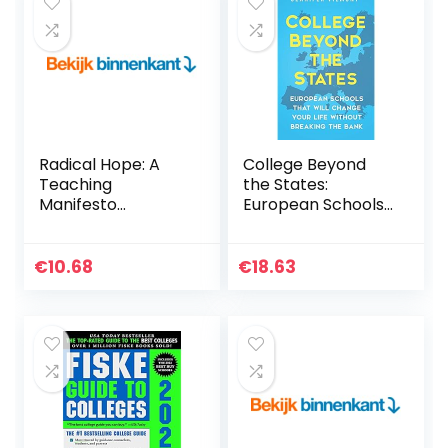
Radical Hope: A
College Beyond
Teaching
the States:
Manifesto
European Schools
(Teaching and
That Will Change
Learning in Higher
Your Life Without
Education)
Breaking the Bank
€
10.68
€
18.63
(English Edition)