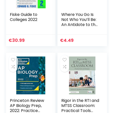
Fiske Guide to
Where You Go Is
Colleges 2022
Not Who You’ll Be:
An Antidote to the
College
Admissions Mania
(English Edition)
€
30.99
€
4.49
Princeton Review
Rigor in the RTI and
AP Biology Prep,
MTSS Classroom:
2022: Practice
Practical Tools