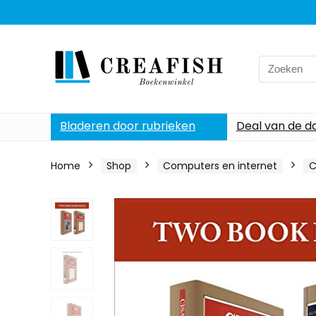
Search
for:
Bladeren door rubrieken
Deal van de d
Home
Shop
Computers en internet
C