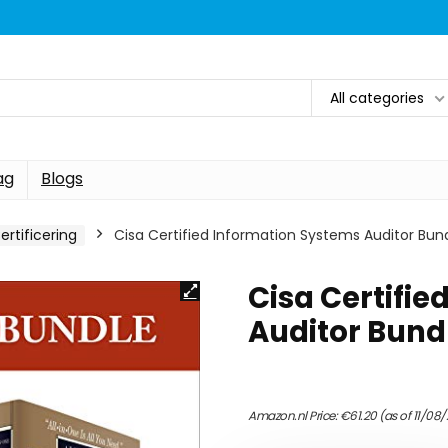
All categories
ag
Blogs
ertificering
Cisa Certified Information Systems Auditor Bun
Cisa Certifi
Auditor Bund
Amazon.nl Price:
€
61.20
(as of 11/08/