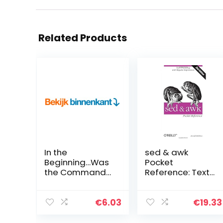
Related Products
In the
sed & awk
Beginning…Was
Pocket
the Command
Reference: Text
Line (English
Processing with
Edition)
Regular
Expressions
€
6.03
€
19.33