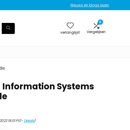
Nieuws en blogs lezen
0
Vergelijken
verlanglijst
dle
ed Information Systems
le
2022 18:01 PST-
Details
)