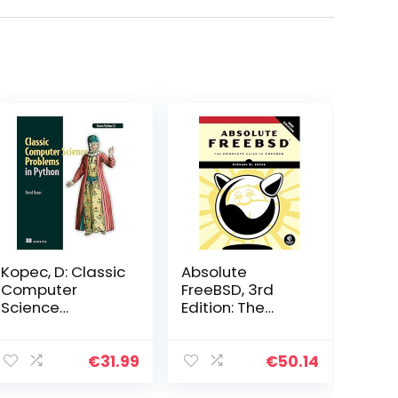
Kopec, D: Classic
Absolute
Computer
FreeBSD, 3rd
Science
Edition: The
Problems in
Complete Guide
Python: Easy to
to FreeBSD
Advanced
€
31.99
€
50.14
Programming
Challenges to