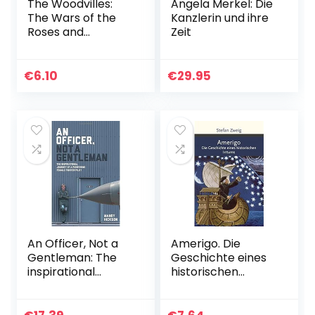
The Woodvilles:
Angela Merkel: Die
The Wars of the
Kanzlerin und ihre
Roses and
Zeit
England’s Most
Infamous Family
(English Edition)
€
6.10
€
29.95
An Officer, Not a
Amerigo. Die
Gentleman: The
Geschichte eines
inspirational
historischen
journey of a
Irrtums: 205
pioneering female
fighter pilot