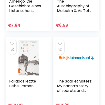
Amerigo. Die
The
Geschichte eines
Autobiography of
historischen
Malcolm X: As Told
Irrtums: 205
to Alex Haley
€
7.64
€
6.59
Falladas letzte
The Scarlet Sisters:
Liebe: Roman
My nanna’s story
of secrets and
heartache on the
banks of the River
Thames (English