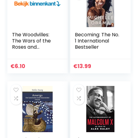
The Woodvilles:
Becoming: The No.
The Wars of the
1 International
Roses and
Bestseller
England’s Most
Infamous Family
(English Edition)
€
6.10
€
13.99