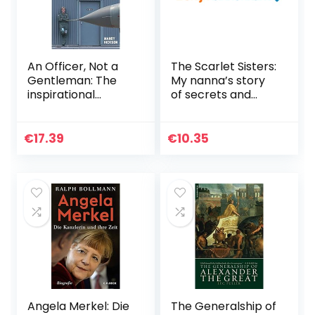
An Officer, Not a
The Scarlet Sisters:
Gentleman: The
My nanna’s story
inspirational
of secrets and
journey of a
heartache on the
pioneering female
banks of the River
fighter pilot
Thames (English
€
17.39
€
10.35
Edition)
Angela Merkel: Die
The Generalship of