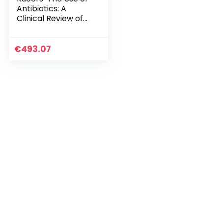
Antibiotics: A
Clinical Review of
Antibacterial,
Antifungal,
Antiparasitic, and
€
493.07
Antiviral Drugs…