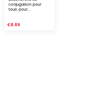
conjugaison pour
tous: pour
conjuguer les
verbes français
sans faute
€
8.69